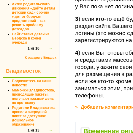
Актив родительского
у Вас пока нет логина
движения «Дайте детям
детский сад» срочно
ждет от бердчан
3
) если кто-то ещё б
предложений – как
решить проблему
раздел сайта Вашего
детсадов
логины (это можно сд
Сайт ставит детей из
Бердска в конец
зарегистрируются на
очереди
1 из 10
››
4
) если Вы готовы о
К разделу Бердск
и средствами массо
города, укажите сво
Владивосток
для размещения в ра
если же кто-то кроме
Подпишитесь на наши
новости!
заниматься этим, пр
Мамочки Владивостока,
телефоны.
проводящие пикеты,
получают каждый день
по протоколу
»
Добавить комментар
Родители Владивостока
провели очередной
пикет за доступное
дошкольное
образование
Временная рег
1 из 13
››