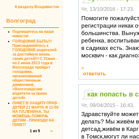
К разделу Владивосток
Чт, 13/10/2016 - 17:23.
Помогите пожалуйст
Волгоград
регистрации никак о
Подпишитесь на наши
большинства. Вынуж
новости!
ребенка, воспитыва
ГОЛОДОВКЕ БЫТЬ!!!
Присоединяйтесь к
в садиках есть. Знаю
ГОЛОДОВКЕ родителей
за достойную жизнь
москвич - как диагн
своих детей!!! С 31мая
по 2 июня 2013 года в
»
Волгограде пройдет
голодовка,
ответить
организованная
общественным
движением
«Волгоградские
как попасть в 
родители за права
детей».
ПИКЕТ В ЗАЩИТУ ПРАВ
Чт, 09/04/2015 - 16:43.
ДЕТЕЙ 23 МАРТА В 11-00
НА ПЛ.ЛЕНИНА. ТЫ
Здравствуйте может
МОЖЕШЬ ПОМОЧЬ
ДЕТЯМ - ПРИХОДИ НА
делать? Мы живём в 
ПИКЕТ!
детсад,живём в Кар
1 из 9
››
в Томск,могут ли на