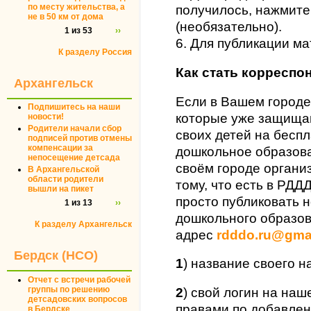
по месту жительства, а
получилось, нажмите
не в 50 км от дома
(необязательно).
1 из 53
››
6. Для публикации м
К разделу Россия
Как стать корресп
Архангельск
Если в Вашем городе
Подпишитесь на наши
которые уже защища
новости!
Родители начали сбор
своих детей на бесп
подписей против отмены
компенсации за
дошкольное образова
непосещение детсада
своём городе органи
В Архангельской
области родители
тому, что есть в РДД
вышли на пикет
просто публиковать 
1 из 13
››
дошкольного образов
К разделу Архангельск
адрес
rdddo.ru@gma
Бердск (НСО)
1
) название своего н
Отчет с встречи рабочей
группы по решению
2
) свой логин на на
детсадовских вопросов
правами по добавлен
в Бердске