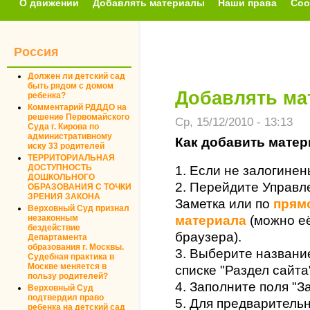
О движении
Добавлять материалы
Наши права
Соо
Россия
Должен ли детский сад
быть рядом с домом
Добавлять ма
ребенка?
Комментарий РДДДО на
решение Первомайского
Ср, 15/12/2010 - 13:13
Суда г. Кирова по
административному
Как добавить матер
иску 33 родителей
ТЕРРИТОРИАЛЬНАЯ
ДОСТУПНОСТЬ
1. Если не залогине
ДОШКОЛЬНОГО
2. Перейдите Управл
ОБРАЗОВАНИЯ С ТОЧКИ
ЗРЕНИЯ ЗАКОНА
Заметка или по
прям
Верховный Суд признал
незаконным
материала
(можно её
бездействие
браузера).
Департамента
образования г. Москвы.
3. Выберите название
Судебная практика в
Москве меняется в
списке "Раздел сайта
пользу родителей?
4. Заполните поля "З
Верховный Суд
подтвердил право
5. Для предварительн
ребенка на детский сад