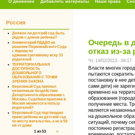
О движении
Добавлять материалы
Наши права
Соо
Россия
Должен ли детский сад быть
рядом с домом ребенка?
Очередь в 
Комментарий РДДДО на
решение Первомайского Суда
отказ из-за
г. Кирова по
административному иску 33
родителей
Чт, 14/02/2013 - 04:17
ТЕРРИТОРИАЛЬНАЯ
Власти многих горо
ДОСТУПНОСТЬ
ДОШКОЛЬНОГО
пытаются сократить 
ОБРАЗОВАНИЯ С ТОЧКИ
постановку в нее дет
ЗРЕНИЯ ЗАКОНА
сами дети) не зарег
Верховный Суд признал
незаконным бездействие
временно на террит
Департамента образования г.
образования (города
Москвы. Судебная практика в
Москве меняется в пользу
получение места. Т
родителей?
является незаконным
Верховный Суд подтвердил
на дошкольное обра
право ребенка на детский сад
по месту жительства, а не в 50
ситуаций, почему се
км от дома
постоянно регистрац
1 из 53
››
временную, достато