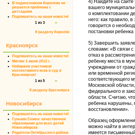
4) Найдите на сайт
В подмосковном Королеве не
вашего муниципальн
решается проблема с
детсадами
о комплектовании де
Подпишитесь на наши новости!
него: как правило, в
1 из 3
››
говорится о необход
постановки ребенка 
К разделу Королёв
5) Завершить заявл
Красноярск
словами: «В связи 
отказ в рассмотрен
Подпишитесь на наши новости!
ребенку места в му
Митинг 1 июня 2012 г.
Набираем участников
учреждении от граж
коллективного иска в суд в
или временной реги
Красноярске!
соответствующего м
1 из 5
››
Московской области
К разделу Красноярск
федерального и зак
области. Считаю, чт
Новосибирск
ребенка нарушены, 
восстановлении».
Подпишитесь на наши новости!
Гунькин Семен: качественное
Образец оформления
образование для всех детей
можно найти в интер
Новосибирска
имеется письменный
Родители Октябрьского района