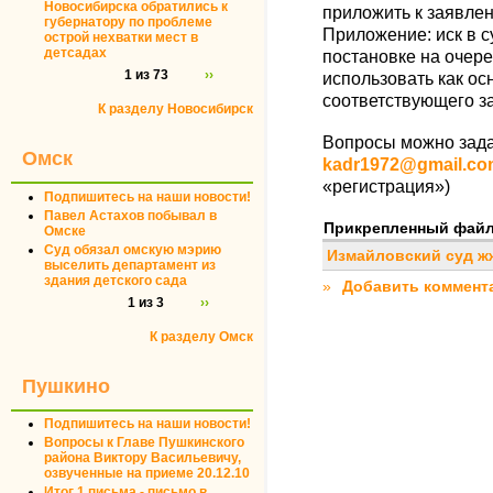
Новосибирска обратились к
приложить к заявле
губернатору по проблеме
Приложение: иск в с
острой нехватки мест в
детсадах
постановке на очере
1 из 73
››
использовать как ос
соответствующего з
К разделу Новосибирск
Вопросы можно зада
Омск
kadr1972@gmail.co
«регистрация»)
Подпишитесь на наши новости!
Павел Астахов побывал в
Прикрепленный фай
Омске
Суд обязал омскую мэрию
Измайловский суд ж
выселить департамент из
здания детского сада
»
Добавить коммент
1 из 3
››
К разделу Омск
Пушкино
Подпишитесь на наши новости!
Вопросы к Главе Пушкинского
района Виктору Васильевичу,
озвученные на приеме 20.12.10
Итог 1 письма - письмо в