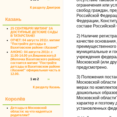
ограничения или ус
К разделу Дмитров
свобод граждан, пр
Российской Федерац
Казань
Федерации, Констит
составе Российской
25 СЕНТЯБРЯ! МИТИНГ ЗА
ДОСТУПНЫЕ ДЕТСКИЕ САДЫ
2) Наличие регистра
В ТАТАРСТАНЕ!
ОТЧЕТ: 04 августа 2011г. митинг
качестве основания
"Постройте детсады в
преимущественного 
Вахитовском районе г.Казани!"
муниципальные и г
АНОНС: 04 августа 2011г. с
11.00-14.00 ул.Вишневского,8
учреждения федера
(Молочка Вахитовского района)
Московской (или дру
состоится митинг "Постройте
детсады в Вахитовском районе
предусмотрено.
г.Казани!" официальная часть в
12.00.
3) Положения поста
1 из 2
››
Московской области 
мерах по комплект
К разделу Казань
дошкольных образов
Московской области
Королёв
характер и поэтому 
Детсады в Московской
установленных фед
области: на что надеяться
родителям?