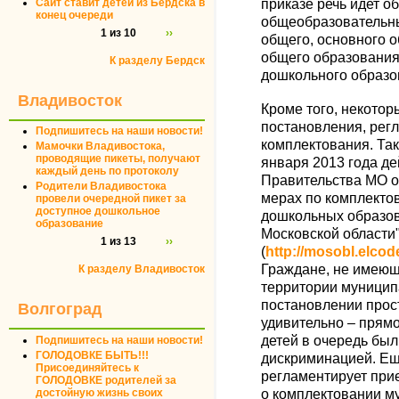
Сайт ставит детей из Бердска в
приказе речь идет о
конец очереди
общеобразовательн
1 из 10
››
общего, основного о
общего образования
К разделу Бердск
дошкольного образо
Владивосток
Кроме того, некото
постановления, рег
Подпишитесь на наши новости!
комплектования. Так
Мамочки Владивостока,
проводящие пикеты, получают
января 2013 года д
каждый день по протоколу
Правительства МО от
Родители Владивостока
мерах по комплект
провели очередной пикет за
доступное дошкольное
дошкольных образов
образование
Московской области
1 из 13
››
(
http://mosobl.elco
Граждане, не имеющ
К разделу Владивосток
территории муницип
постановлении прост
Волгоград
удивительно – прямо
детей в очередь бы
Подпишитесь на наши новости!
ГОЛОДОВКЕ БЫТЬ!!!
дискриминацией. Ещ
Присоединяйтесь к
регламентирует при
ГОЛОДОВКЕ родителей за
достойную жизнь своих
о комплектовании м