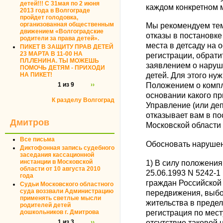
детей!!! С 31мая по 2 июня
каждом конкретном 
2013 года в Волгограде
пройдет голодовка,
организованная общественным
Мы рекомендуем тем
движением «Волгоградские
отказы в постановке
родители за права детей».
места в детсаду на 
ПИКЕТ В ЗАЩИТУ ПРАВ ДЕТЕЙ
23 МАРТА В 11-00 НА
регистрации, обрати
ПЛ.ЛЕНИНА. ТЫ МОЖЕШЬ
заявлением о наруш
ПОМОЧЬ ДЕТЯМ - ПРИХОДИ
НА ПИКЕТ!
детей. Для этого ну
1 из 9
››
Положением о компл
основании какого п
К разделу Волгоград
Управление (или де
отказывает вам в по
Дмитров
Московской области 
Все письма
Обосновать нарушен
Диктофонная запись судебного
заседания кассационной
инстанции в Московской
1) В силу положения
области от 10 августа 2010
25.06.1993 N 5242-1 
года
граждан Российской
Судьи Московского областного
суда воззвали Администрацию
передвижения, выбо
применять светлые мысли
жительства в преде
родителей детей
регистрация по мест
дошкольников г. Дмитрова
отсутствие таковой 
1 из 3
››