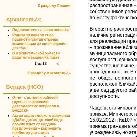
распространенная – 
К разделу Россия
собственников реги
по месту фактическ
Архангельск
Вторая по распростр
Подпишитесь на наши новости!
наличие регистраци
Родители начали сбор
подписей против отмены
для реализации пра
компенсации за непосещение
– проживание вблизи
детсада
муниципального обр
В Архангельской области
родители вышли на пикет
доступность дошкол
1 из 13
››
существенно выше, 
принадлежности. В 
К разделу Архангельск
нет общественного т
расположен ближайш
Бердск (НСО)
а детсад другого ра
доступности.
Отчет с встречи рабочей
группы по решению
детсадовских вопросов в
Чаще всего чиновни
Бердске
приказа Министерст
Актив родительского движения
15.02.2012 г. №107
«Дайте детям детский сад»
срочно ждет от бердчан
приема граждан в 
предложений – как решить
учреждения», но эта 
проблему детсадов