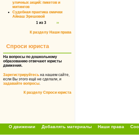
уличных акций: пикетов и
митингов
Судебная практика омички
Айнаш Эрешовой
1 из 3
››
К разделу Наши права
Спроси юриста
На вопросы по дошкольному
образованию отвечают юристы
движения.
Зарегистрируйтесь
на нашем сайте,
если Вы этого ещё не сделали, и
задавайте вопросы
.
К разделу Спроси юриста
О движении
Добавлять материалы
Наши права
Соо