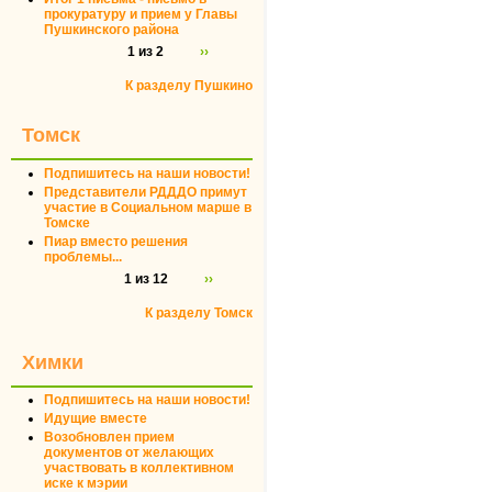
прокуратуру и прием у Главы
Пушкинского района
1 из 2
››
К разделу Пушкино
Томск
Подпишитесь на наши новости!
Представители РДДДО примут
участие в Социальном марше в
Томске
Пиар вместо решения
проблемы...
1 из 12
››
К разделу Томск
Химки
Подпишитесь на наши новости!
Идущие вместе
Возобновлен прием
документов от желающих
участвовать в коллективном
иске к мэрии