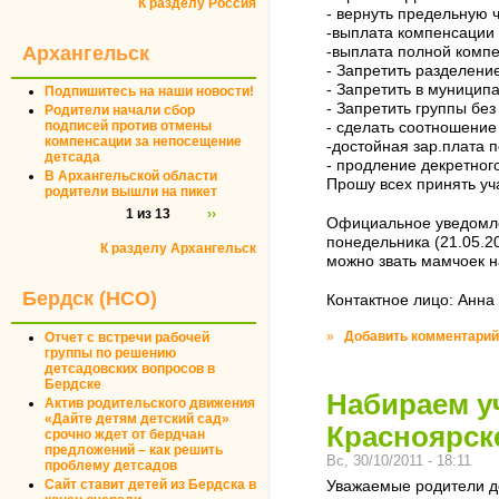
К разделу Россия
- вернуть предельную ч
-выплата компенсации 
Архангельск
-выплата полной компе
- Запретить разделени
- Запретить в муницип
Подпишитесь на наши новости!
- Запретить группы без
Родители начали сбор
подписей против отмены
- сделать соотношение
компенсации за непосещение
-достойная зар.плата
детсада
- продление декретного
В Архангельской области
Прошу всех принять уча
родители вышли на пикет
1 из 13
››
Официальное уведомлен
понедельника (21.05.2
К разделу Архангельск
можно звать мамчоек н
Бердск (НСО)
Контактное лицо: Анна
»
Добавить комментарий
Отчет с встречи рабочей
группы по решению
детсадовских вопросов в
Бердске
Набираем уч
Актив родительского движения
«Дайте детям детский сад»
Красноярск
срочно ждет от бердчан
предложений – как решить
Вс, 30/10/2011 - 18:11
проблему детсадов
Сайт ставит детей из Бердска в
Уважаемые родители де