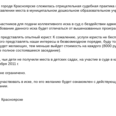
 городе Красноярске сложилась отрицательная судебная практика
тавлении места в муниципальном дошкольном образовательном учр
астников для подачи коллективного иска в суд о бездействии адми
ебование данного иска будет отличаться от вышеназванных проигра
 представлять опытный юрист. К сожалению, услуги юриста не бесп
вого представлять наши интересы в безвозмездном порядке, буду то
удет желающих, тем меньше выйдет стоимость на каждого (8000 ру
ое полное состоявшееся заседание).
, чьи дети не получили места в детских садах, на участие в суде в к
бря 2011 г.
 не ограничено.
 участвовать в иске, по его желанию будет ознакомлен с действую
ании.
. Красноярске