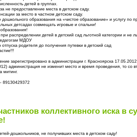
исленность детей в группах.
за не предоставление места в детском саду.
нсации за место в частном детском саду.
е дошкольного образования на «чистое образование» и услугу по п
альных детсадах совмещать игровые и спальни!
 образования!
 при распределении детей в детский сад льготной категории и не 
 педагогам МДОУ
 отпуска родителя до получения путевки в детский сад
стие!!!
ие зарегистрировано в администрации г. Красноярска 17.05.2012 г
012) администрация не изменит место и время проведения, то со вт
а митинг.
 - 89130429372
астников коллективного иска в су
е!
тей-дошкольников, не получивших места в детском саду!