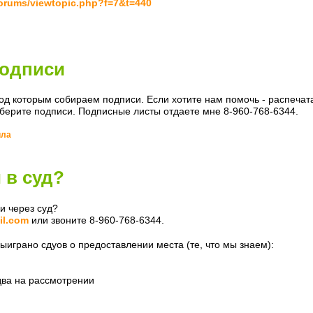
/forums/viewtopic.php?f=7&t=440
одписи
д которым собираем подписи. Если хотите нам помочь - распеча
оберите подписи. Подписные листы отдаете мне 8-960-768-6344.
йла
 в суд?
и через суд?
l.com
или звоните 8-960-768-6344.
ыиграно сдуов о предоставлении места (те, что мы знаем):
 два на рассмотрении