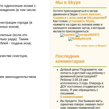
Мы в Skype
 по одиночным искам с
еждении (в том числе
Хотите присоединиться к чатам
движения в Skype
Самое важное!
,
Судимся с властями
и
Обсуждения
?
Как только
установите Skype
,
нистрации города (в
нажмите на один из значков ниже и
нных исков).
напишите названия чатов, к которым
желаете присоединиться.
латные (если кто
лько рада). Таким
блей - подача иска;
Что такое чаты в Skype?
Последние
ачестве соистцов,
комментарии
Добрый день! Подскажите, как
попасть в детский сад ребенку с
временной регистрацией?
щим законодательством
Ребенку 3.08.18 уже
исполнилось 3 года. Очередь в
ДОУ постоянно отодвигается в
конец. Я уже обращалась с
письмами...
К комментарию
Вы бредите. Как бывшая мать-
одиночка говорю: никаких льгот
нам, никаких привилегий нет.