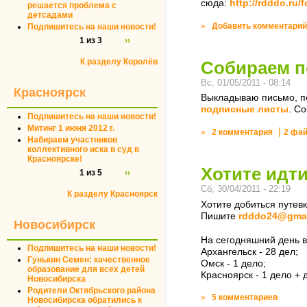
сюда:
http://rdddo.ru
решается проблема с
детсадами
»
Добавить комментарий
Подпишитесь на наши новости!
1 из 3
››
К разделу Королёв
Собираем п
Вс, 01/05/2011 - 08:14
Красноярск
Выкладываю письмо, по
подписные листы
. С
Подпишитесь на наши новости!
Митинг 1 июня 2012 г.
»
2 комментария
2 фа
Набираем участников
коллективного иска в суд в
Красноярске!
Хотите идти
1 из 5
››
Сб, 30/04/2011 - 22:19
К разделу Красноярск
Хотите добиться путевк
Пишите
rdddo24@gmai
Новосибирск
На сегодняшний день в
Подпишитесь на наши новости!
Архангельск - 28 дел;
Гунькин Семен: качественное
Омск - 1 дело;
образование для всех детей
Красноярск - 1 дело +
Новосибирска
Родители Октябрьского района
»
5 комментариев
Новосибирска обратились к