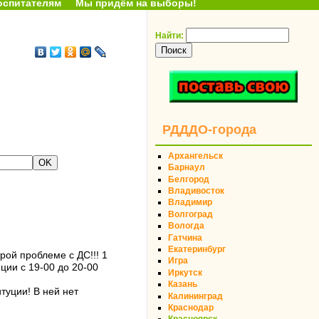
оспитателям
Мы придём на выборы!
Найти:
РДДДО-города
Архангельск
Барнаул
Белгород
Владивосток
Владимир
Волгоград
Вологда
Гатчина
Екатеринбург
рой проблеме с ДС!!! 1
Игра
ии с 19-00 до 20-00
Иркутск
Казань
туции! В ней нет
Калининград
Краснодар