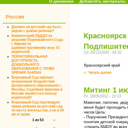
О движении
Добавлять материалы
Россия
Должен ли детский сад быть
рядом с домом ребенка?
Красноярск
Комментарий РДДДО на
решение Первомайского Суда
г. Кирова по
Подпишитес
административному иску 33
родителей
Сб, 05/12/2020 - 04:32
ТЕРРИТОРИАЛЬНАЯ
ДОСТУПНОСТЬ
ДОШКОЛЬНОГО
Красноярский край
ОБРАЗОВАНИЯ С ТОЧКИ
ЗРЕНИЯ ЗАКОНА
»
Читать далее
Верховный Суд признал
незаконным бездействие
Департамента образования г.
Митинг 1 ию
Москвы. Судебная практика в
Москве меняется в пользу
Пт, 18/05/2012 - 23:13
родителей?
Верховный Суд подтвердил
Мамочки, папочки, деду
право ребенка на детский сад
июня будет проходить 
по месту жительства, а не в 50
часов Цель:
км от дома
- Поручение Президент
1 из 53
››
понятия детской очере
-строить МДОУ во всех