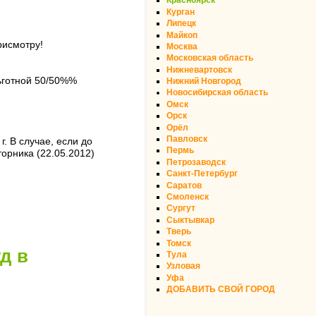
Красноярск
Курган
Липецк
Майкоп
рисмотру!
Москва
Московская область
Нижневартовск
льготной 50/50%%
Нижний Новгород
Новосибирская область
Омск
Орск
Орёл
Павловск
. В случае, если до
Пермь
орника (22.05.2012)
Петрозаводск
Санкт-Петербург
Саратов
Смоленск
Сургут
Сыктывкар
Тверь
Томск
д в
Тула
Узловая
Уфа
ДОБАВИТЬ СВОЙ ГОРОД