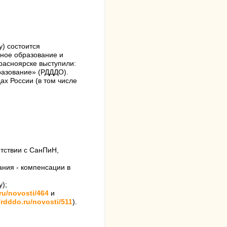
у) состоится
ьное образование и
расноярске выступили:
разование» (РДДДО).
х России (в том числе
етствии с СанПиН,
ания - компенсации в
);
.ru/novosti/464
и
//rdddo.ru/novosti/511
).