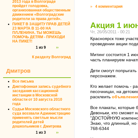
2013 года в Волгограде
пройдет голодовка,
»
4 комментария
организованная общественным
движением «Волгоградские
родители за права детей».
Акция 1 ию
ПИКЕТ В ЗАЩИТУ ПРАВ ДЕТЕЙ
23 МАРТА В 11-00 НА
Чт, 26/05/2011 - 00:21
ПЛ.ЛЕНИНА. ТЫ МОЖЕШЬ
ПОМОЧЬ ДЕТЯМ - ПРИХОДИ
Красноярск тоже участ
НА ПИКЕТ!
проведении акции пода
1 из 9
››
Митинг состоится 1 ию
К разделу Волгоград
часть планируем начать
Дмитров
Дети смогут попрыгать 
персонажем.
Все письма
Кто желает помочь - р
Диктофонная запись судебного
заседания кассационной
песочницах, на детски
инстанции в Московской
расклеить
объявлени
области от 10 августа 2010
года
Все плакаты, которые 
Судьи Московского областного
Девоньки, кто сможет н
суда воззвали Администрацию
применять светлые мысли
"ДОСТОЙНУЮ компенсац
родителей детей
Знаю, что длинный, но 
дошкольников г. Дмитрова
768-6344
1 из 3
››