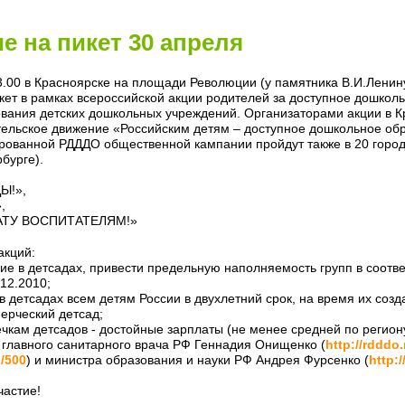
е на пикет 30 апреля
13.00 в Красноярске на площади Революции (у памятника В.И.Ленин
ет в рамках всероссийской акции родителей за доступное дошкол
вания детских дошкольных учреждений. Организаторами акции в К
ельское движение «Российским детям – доступное дошкольное об
рованной РДДДО общественной кампании пройдут также в 20 города
бурге).
Ы!»,
,
ТУ ВОСПИТАТЕЛЯМ!»
акций:
ние в детсадах, привести предельную наполняемость групп в соотв
12.2010;
в детсадах всем детям России в двухлетний срок, на время их созд
ерческий детсад;
ечкам детсадов - достойные зарплаты (не менее средней по региону
ку главного санитарного врача РФ Геннадия Онищенко (
http://rdddo
i/500
) и министра образования и науки РФ Андрея Фурсенко (
http:
частие!