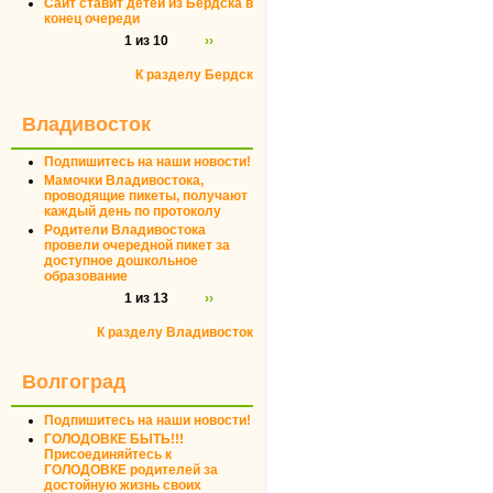
Сайт ставит детей из Бердска в
конец очереди
1 из 10
››
К разделу Бердск
Владивосток
Подпишитесь на наши новости!
Мамочки Владивостока,
проводящие пикеты, получают
каждый день по протоколу
Родители Владивостока
провели очередной пикет за
доступное дошкольное
образование
1 из 13
››
К разделу Владивосток
Волгоград
Подпишитесь на наши новости!
ГОЛОДОВКЕ БЫТЬ!!!
Присоединяйтесь к
ГОЛОДОВКЕ родителей за
достойную жизнь своих