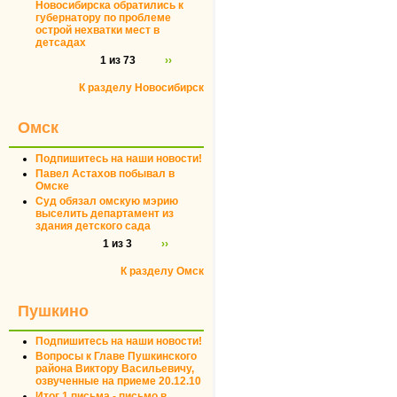
Новосибирска обратились к
губернатору по проблеме
острой нехватки мест в
детсадах
1 из 73
››
К разделу Новосибирск
Омск
Подпишитесь на наши новости!
Павел Астахов побывал в
Омске
Суд обязал омскую мэрию
выселить департамент из
здания детского сада
1 из 3
››
К разделу Омск
Пушкино
Подпишитесь на наши новости!
Вопросы к Главе Пушкинского
района Виктору Васильевичу,
озвученные на приеме 20.12.10
Итог 1 письма - письмо в