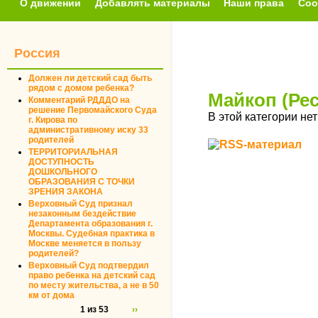
О движении
Добавлять материалы
Наши права
Соо
Россия
Должен ли детский сад быть
рядом с домом ребенка?
Майкоп (Ре
Комментарий РДДДО на
решение Первомайского Суда
В этой категории не
г. Кирова по
административному иску 33
родителей
ТЕРРИТОРИАЛЬНАЯ
ДОСТУПНОСТЬ
ДОШКОЛЬНОГО
ОБРАЗОВАНИЯ С ТОЧКИ
ЗРЕНИЯ ЗАКОНА
Верховный Суд признал
незаконным бездействие
Департамента образования г.
Москвы. Судебная практика в
Москве меняется в пользу
родителей?
Верховный Суд подтвердил
право ребенка на детский сад
по месту жительства, а не в 50
км от дома
1 из 53
››