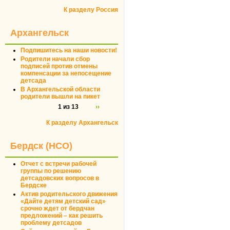
К разделу Россия
Архангельск
Подпишитесь на наши новости!
Родители начали сбор
подписей против отмены
компенсации за непосещение
детсада
В Архангельской области
родители вышли на пикет
1 из 13
››
К разделу Архангельск
Бердск (НСО)
Отчет с встречи рабочей
группы по решению
детсадовских вопросов в
Бердске
Актив родительского движения
«Дайте детям детский сад»
срочно ждет от бердчан
предложений – как решить
проблему детсадов