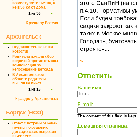
этого СанПиН (напр
по месту жительства, а
не в 50 км от дома
п.4.10, нормативы у
1 из 53
››
Если будем требова
К разделу Россия
садики закроют как
таких в Москве много
Архангельск
Голодать, бунтовать
Подпишитесь на наши
строятся...
новости!
Родители начали сбор
»
подписей против отмены
компенсации за
непосещение детсада
Ответить
В Архангельской
области родители
вышли на пикет
Ваше имя:
1 из 13
››
К разделу Архангельск
E-mail:
Бердск (НСО)
The content of this field is kep
Отчет с встречи рабочей
Домашняя страница:
группы по решению
детсадовских вопросов
в Бердске