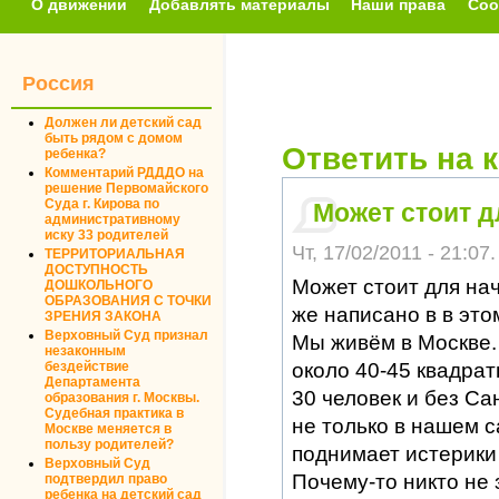
О движении
Добавлять материалы
Наши права
Соо
Россия
Должен ли детский сад
быть рядом с домом
Ответить на 
ребенка?
Комментарий РДДДО на
решение Первомайского
Суда г. Кирова по
Может стоит д
административному
иску 33 родителей
Чт, 17/02/2011 - 21:07.
ТЕРРИТОРИАЛЬНАЯ
ДОСТУПНОСТЬ
Может стоит для на
ДОШКОЛЬНОГО
ОБРАЗОВАНИЯ С ТОЧКИ
же написано в в эт
ЗРЕНИЯ ЗАКОНА
Верховный Суд признал
Мы живём в Москве.
незаконным
около 40-45 квадрат
бездействие
Департамента
30 человек и без Са
образования г. Москвы.
Судебная практика в
не только в нашем с
Москве меняется в
пользу родителей?
поднимает истерики 
Верховный Суд
Почему-то никто не 
подтвердил право
ребенка на детский сад