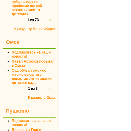
губернатору по
проблеме острой
нехватки мест в
детсадах
1 из 73
››
К разделу Новосибирск
Омск
Подпишитесь на наши
новости!
Павел Астахов побывал
в Омске
Суд обязал омскую
мэрию выселить
департамент из здания
детского сада
1 из 3
››
К разделу Омск
Пушкино
Подпишитесь на наши
новости!
Вопросы к Главе