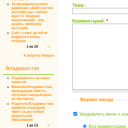
Актив родительского
Тема:
движения «Дайте детям
детский сад» срочно
ждет от бердчан
предложений – как
Комментарий:
*
решить проблему
детсадов
Сайт ставит детей из
Бердска в конец
очереди
1 из 10
››
К разделу Бердск
Владивосток
Подпишитесь на наши
новости!
Мамочки Владивостока,
проводящие пикеты,
получают каждый день
по протоколу
Формат ввода
Родители Владивостока
провели очередной
пикет за доступное
Уведомлять меня о но
дошкольное
образование
1 из 13
››
Все комментарии