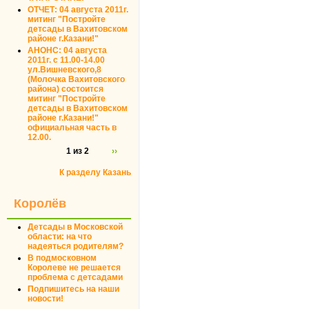
ОТЧЕТ: 04 августа 2011г.
митинг "Постройте
детсады в Вахитовском
районе г.Казани!"
АНОНС: 04 августа
2011г. с 11.00-14.00
ул.Вишневского,8
(Молочка Вахитовского
района) состоится
митинг "Постройте
детсады в Вахитовском
районе г.Казани!"
официальная часть в
12.00.
1 из 2
››
К разделу Казань
Королёв
Детсады в Московской
области: на что
надеяться родителям?
В подмосковном
Королеве не решается
проблема с детсадами
Подпишитесь на наши
новости!