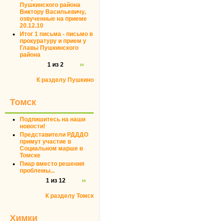
Пушкинского района
Виктору Васильевичу,
озвученные на приеме
20.12.10
Итог 1 письма - письмо в
прокуратуру и прием у
Главы Пушкинского
района
1 из 2
››
К разделу Пушкино
Томск
Подпишитесь на наши
новости!
Представители РДДДО
примут участие в
Социальном марше в
Томске
Пиар вместо решения
проблемы...
1 из 12
››
К разделу Томск
Химки