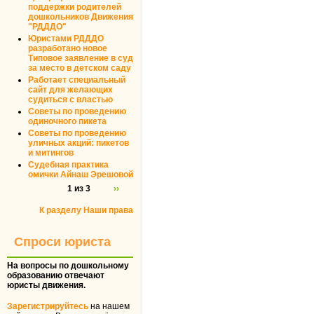
поддержки родителей
дошкольников Движения
"РДДДО"
Юристами РДДДО
разработано новое
Типовое заявление в суд
за место в детском саду
Работает специальный
сайт для желающих
судиться с властью
Советы по проведению
одиночного пикета
Советы по проведению
уличных акций: пикетов
и митингов
Судебная практика
омички Айнаш Эрешовой
1 из 3
››
К разделу Наши права
Спроси юриста
На вопросы по дошкольному
образованию отвечают
юристы движения.
Зарегистрируйтесь
на нашем