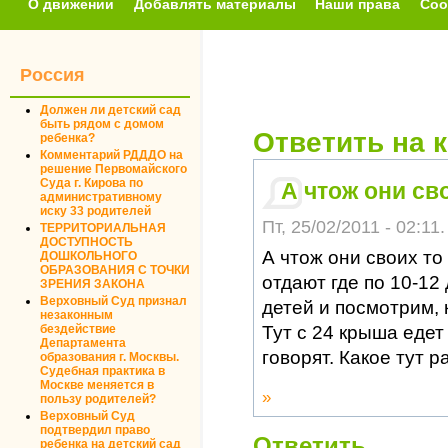
О движении
Добавлять материалы
Наши права
Соо
Россия
Должен ли детский сад
быть рядом с домом
Ответить на 
ребенка?
Комментарий РДДДО на
решение Первомайского
Суда г. Кирова по
А чтож они сво
административному
иску 33 родителей
Пт, 25/02/2011 - 02:11.
ТЕРРИТОРИАЛЬНАЯ
ДОСТУПНОСТЬ
А чтож они своих то
ДОШКОЛЬНОГО
ОБРАЗОВАНИЯ С ТОЧКИ
отдают где по 10-12
ЗРЕНИЯ ЗАКОНА
Верховный Суд признал
детей и посмотрим, к
незаконным
Тут с 24 крыша едет
бездействие
Департамента
говорят. Какое тут 
образования г. Москвы.
Судебная практика в
Москве меняется в
»
пользу родителей?
Верховный Суд
подтвердил право
Ответить
ребенка на детский сад