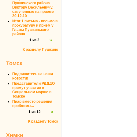
Пушкинского района
Виктору Васильевичу,
озвученные на приеме
20.12.10
Итог 1 письма - письмо в
прокуратуру и прием у
Главы Пушкинского
района
1 из 2
››
К разделу Пушкино
Томск
Подпишитесь на наши
новости!
Представители РДДДО
примут участие в
Социальном марше в
Томске
Пиар вместо решения
проблемы...
1 из 12
››
К разделу Томск
Химки