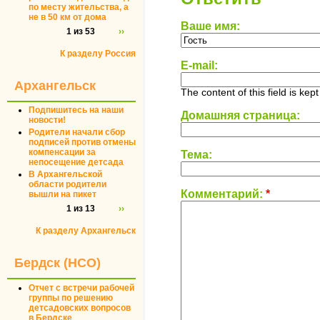
по месту жительства, а
не в 50 км от дома
Ваше имя:
1 из 53
››
К разделу Россия
E-mail:
Архангельск
The content of this field is kep
Подпишитесь на наши
Домашняя страница:
новости!
Родители начали сбор
подписей против отмены
компенсации за
Тема:
непосещение детсада
В Архангельской
области родители
Комментарий:
*
вышли на пикет
1 из 13
››
К разделу Архангельск
Бердск (НСО)
Отчет с встречи рабочей
группы по решению
детсадовских вопросов
в Бердске