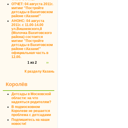
ОТЧЕТ: 04 августа 2011г.
митинг "Постройте
детсады в Вахитовском
районе г.Казани!"
АНОНС: 04 августа
2011г. с 11.00-14.00
ул.Вишневского,8
(Молочка Вахитовского
района) состоится
митинг "Постройте
детсады в Вахитовском
районе г.Казани!"
официальная часть в
12.00.
1 из 2
››
К разделу Казань
Королёв
Детсады в Московской
области: на что
надеяться родителям?
В подмосковном
Королеве не решается
проблема с детсадами
Подпишитесь на наши
новости!