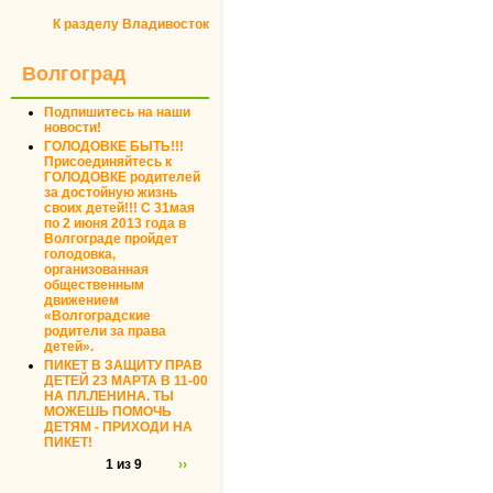
К разделу Владивосток
Волгоград
Подпишитесь на наши
новости!
ГОЛОДОВКЕ БЫТЬ!!!
Присоединяйтесь к
ГОЛОДОВКЕ родителей
за достойную жизнь
своих детей!!! С 31мая
по 2 июня 2013 года в
Волгограде пройдет
голодовка,
организованная
общественным
движением
«Волгоградские
родители за права
детей».
ПИКЕТ В ЗАЩИТУ ПРАВ
ДЕТЕЙ 23 МАРТА В 11-00
НА ПЛ.ЛЕНИНА. ТЫ
МОЖЕШЬ ПОМОЧЬ
ДЕТЯМ - ПРИХОДИ НА
ПИКЕТ!
1 из 9
››