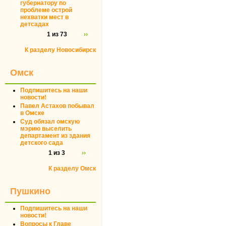
губернатору по
проблеме острой
нехватки мест в
детсадах
1 из 73
››
К разделу Новосибирск
Омск
Подпишитесь на наши
новости!
Павел Астахов побывал
в Омске
Суд обязал омскую
мэрию выселить
департамент из здания
детского сада
1 из 3
››
К разделу Омск
Пушкино
Подпишитесь на наши
новости!
Вопросы к Главе