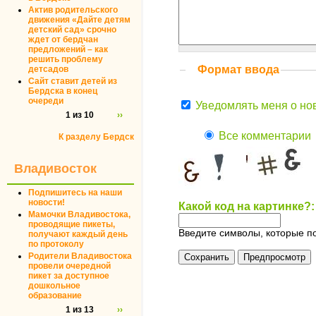
Актив родительского
движения «Дайте детям
детский сад» срочно
ждет от бердчан
предложений – как
решить проблему
Формат ввода
детсадов
Сайт ставит детей из
Бердска в конец
очереди
Уведомлять меня о но
1 из 10
››
Все комментарии
К разделу Бердск
Владивосток
Подпишитесь на наши
новости!
Какой код на картинке?
Мамочки Владивостока,
проводящие пикеты,
Введите символы, которые по
получают каждый день
по протоколу
Родители Владивостока
провели очередной
пикет за доступное
дошкольное
образование
1 из 13
››