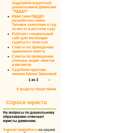
поддержки родителей
дошкольников Движения
"РДДДО"
Юристами РДДДО
разработано новое
Типовое заявление в суд
за место в детском саду
Работает специальный
сайт для желающих
судиться с властью
Советы по проведению
одиночного пикета
Советы по проведению
уличных акций: пикетов
и митингов
Судебная практика
омички Айнаш Эрешовой
1 из 3
››
К разделу Наши права
Спроси юриста
На вопросы по дошкольному
образованию отвечают
юристы движения.
Зарегистрируйтесь
на нашем