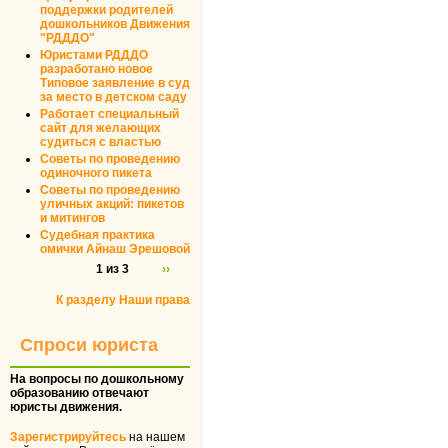
поддержки родителей
дошкольников Движения
"РДДДО"
Юристами РДДДО
разработано новое
Типовое заявление в суд
за место в детском саду
Работает специальный
сайт для желающих
судиться с властью
Советы по проведению
одиночного пикета
Советы по проведению
уличных акций: пикетов
и митингов
Судебная практика
омички Айнаш Эрешовой
1 из 3
››
К разделу Наши права
Спроси юриста
На вопросы по дошкольному
образованию отвечают
юристы движения.
Зарегистрируйтесь
на нашем