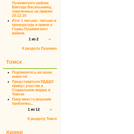
Пушкинского района
Виктору Васильевичу,
озвученные на приеме
20.12.10
Итог 1 письма - письмо в
прокуратуру и прием у
Главы Пушкинского
района
1 из 2
››
К разделу Пушкино
Томск
Подпишитесь на наши
новости!
Представители РДДДО
примут участие в
Социальном марше в
Томске
Пиар вместо решения
проблемы...
1 из 12
››
К разделу Томск
Химки