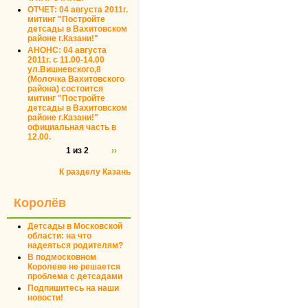
ОТЧЕТ: 04 августа 2011г.
митинг "Постройте
детсады в Вахитовском
районе г.Казани!"
АНОНС: 04 августа
2011г. с 11.00-14.00
ул.Вишневского,8
(Молочка Вахитовского
района) состоится
митинг "Постройте
детсады в Вахитовском
районе г.Казани!"
официальная часть в
12.00.
1 из 2
››
К разделу Казань
Королёв
Детсады в Московской
области: на что
надеяться родителям?
В подмосковном
Королеве не решается
проблема с детсадами
Подпишитесь на наши
новости!