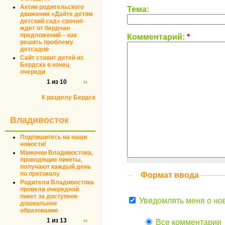
Актив родительского
Тема:
движения «Дайте детям
детский сад» срочно
ждет от бердчан
предложений – как
Комментарий:
*
решить проблему
детсадов
Сайт ставит детей из
Бердска в конец
очереди
1 из 10
››
К разделу Бердск
Владивосток
Подпишитесь на наши
новости!
Мамочки Владивостока,
проводящие пикеты,
получают каждый день
по протоколу
Формат ввода
Родители Владивостока
провели очередной
пикет за доступное
Уведомлять меня о но
дошкольное
образование
1 из 13
››
Все комментарии