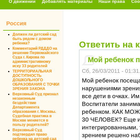
О движении
Добавлять материалы
Наши права
Соо
Россия
Должен ли детский сад
быть рядом с домом
Ответить на 
ребенка?
Комментарий РДДДО на
решение Первомайского
Суда г. Кирова по
Мой ребенок 
административному
иску 33 родителей
Сб, 26/03/2011 - 01:31
ТЕРРИТОРИАЛЬНАЯ
ДОСТУПНОСТЬ
Мой ребенок посеща
ДОШКОЛЬНОГО
ОБРАЗОВАНИЯ С ТОЧКИ
нарушениями зрения
ЗРЕНИЯ ЗАКОНА
Верховный Суд признал
все дети в очках. И
незаконным
Воспитатели занима
бездействие
Департамента
ребенком. КАК МО
образования г. Москвы.
Судебная практика в
30 ЧЕЛОВЕК? Еще и 
Москве меняется в
пользу родителей?
интегрированными, т
Верховный Суд
зрением решено наб
подтвердил право
ребенка на детский сад