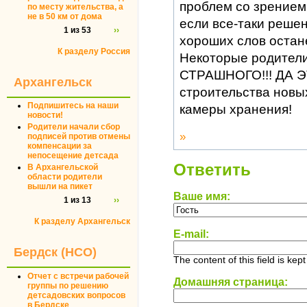
проблем со зрением!
по месту жительства, а
не в 50 км от дома
если все-таки решен
1 из 53
››
хороших слов остане
К разделу Россия
Некоторые родители
СТРАШНОГО!!! ДА Э
Архангельск
строительства новы
Подпишитесь на наши
камеры хранения!
новости!
Родители начали сбор
»
подписей против отмены
компенсации за
непосещение детсада
Ответить
В Архангельской
области родители
вышли на пикет
Ваше имя:
1 из 13
››
К разделу Архангельск
E-mail:
Бердск (НСО)
The content of this field is kep
Отчет с встречи рабочей
Домашняя страница:
группы по решению
детсадовских вопросов
в Бердске