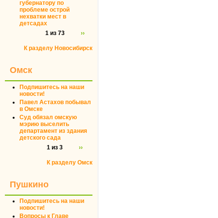
губернатору по
проблеме острой
нехватки мест в
детсадах
1 из 73
››
К разделу Новосибирск
Омск
Подпишитесь на наши
новости!
Павел Астахов побывал
в Омске
Суд обязал омскую
мэрию выселить
департамент из здания
детского сада
1 из 3
››
К разделу Омск
Пушкино
Подпишитесь на наши
новости!
Вопросы к Главе