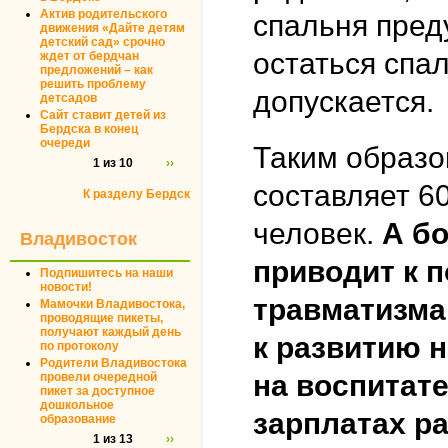
Актив родительского
спальня пред
движения «Дайте детям
детский сад» срочно
остаться спа
ждет от бердчан
предложений – как
решить проблему
допускается.
детсадов
Сайт ставит детей из
Бердска в конец
очереди
Таким образом
1 из 10
››
составляет 6
К разделу Бердск
человек.
А бо
Владивосток
приводит к 
Подпишитесь на наши
новости!
травматизма,
Мамочки Владивостока,
проводящие пикеты,
получают каждый день
к развитию н
по протоколу
Родители Владивостока
на воспитат
провели очередной
пикет за доступное
дошкольное
зарплатах ра
образование
1 из 13
››