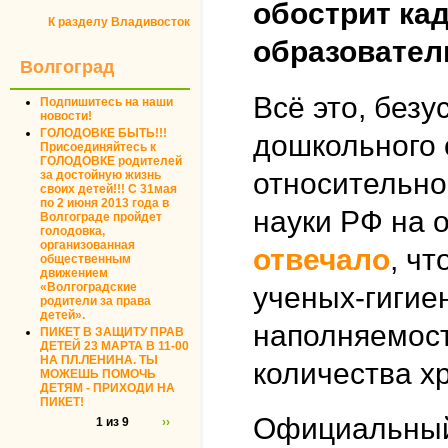
обострит ка
К разделу Владивосток
образовател
Волгоград
Всё это, безу
Подпишитесь на наши
новости!
ГОЛОДОВКЕ БЫТЬ!!!
дошкольного 
Присоединяйтесь к
ГОЛОДОВКЕ родителей
относительно
за достойную жизнь
своих детей!!! С 31мая
по 2 июня 2013 года в
науки РФ на 
Волгограде пройдет
голодовка,
организованная
отвечало
, ч
общественным
движением
«Волгоградские
ученых-гигие
родители за права
детей».
наполняемост
ПИКЕТ В ЗАЩИТУ ПРАВ
ДЕТЕЙ 23 МАРТА В 11-00
НА ПЛ.ЛЕНИНА. ТЫ
количества х
МОЖЕШЬ ПОМОЧЬ
ДЕТЯМ - ПРИХОДИ НА
ПИКЕТ!
Официальный 
1 из 9
››