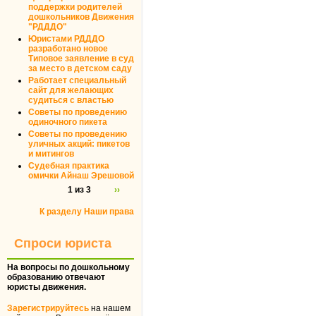
поддержки родителей
дошкольников Движения
"РДДДО"
Юристами РДДДО
разработано новое
Типовое заявление в суд
за место в детском саду
Работает специальный
сайт для желающих
судиться с властью
Советы по проведению
одиночного пикета
Советы по проведению
уличных акций: пикетов
и митингов
Судебная практика
омички Айнаш Эрешовой
1 из 3
››
К разделу Наши права
Спроси юриста
На вопросы по дошкольному
образованию отвечают
юристы движения.
Зарегистрируйтесь
на нашем