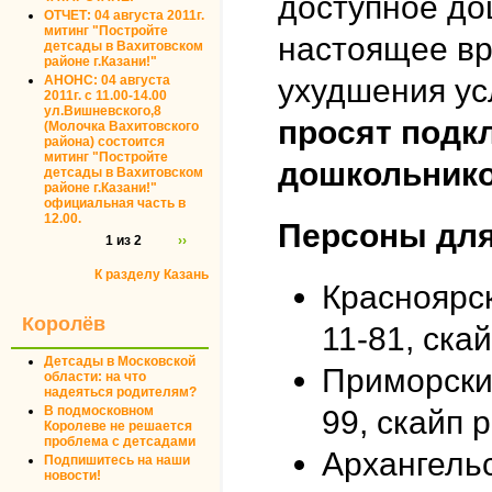
доступное до
ОТЧЕТ: 04 августа 2011г.
митинг "Постройте
настоящее вр
детсады в Вахитовском
районе г.Казани!"
АНОНС: 04 августа
ухудшения ус
2011г. с 11.00-14.00
ул.Вишневского,8
просят подк
(Молочка Вахитовского
района) состоится
митинг "Постройте
дошкольнико
детсады в Вахитовском
районе г.Казани!"
официальная часть в
12.00.
Персоны для
1 из 2
››
К разделу Казань
Красноярск
Королёв
11-81, ска
Детсады в Московской
Приморский
области: на что
надеяться родителям?
В подмосковном
99, скайп 
Королеве не решается
проблема с детсадами
Архангельс
Подпишитесь на наши
новости!