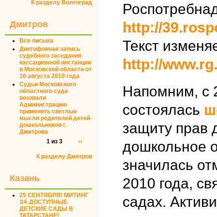
К разделу Волгоград
Роспотребнад
Дмитров
http://39.ros
Все письма
Текст изменя
Диктофонная запись
судебного заседания
http://www.rg
кассационной инстанции
в Московской области от
10 августа 2010 года
Судьи Московского
Напомним, с 
областного суда
воззвали
Администрацию
состоялась
ш
применять светлые
мысли родителей детей
защиту прав 
дошкольников г.
Дмитрова
1 из 3
››
дошкольное о
К разделу Дмитров
значилась от
Казань
2010 года, св
25 СЕНТЯБРЯ! МИТИНГ
садах. Актив
ЗА ДОСТУПНЫЕ
ДЕТСКИЕ САДЫ В
ТАТАРСТАНЕ!