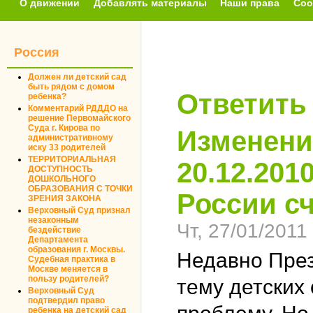
О движении
Добавлять материалы
Наши права
Соо
Россия
Должен ли детский сад
быть рядом с домом
Ответить
ребенка?
Комментарий РДДДО на
решение Первомайского
Суда г. Кирова по
Изменени
административному
иску 33 родителей
ТЕРРИТОРИАЛЬНАЯ
20.12.201
ДОСТУПНОСТЬ
ДОШКОЛЬНОГО
ОБРАЗОВАНИЯ С ТОЧКИ
России сч
ЗРЕНИЯ ЗАКОНА
Верховный Суд признал
незаконным
Чт, 27/01/2011 
бездействие
Департамента
образования г. Москвы.
Недавно През
Судебная практика в
Москве меняется в
пользу родителей?
тему детских
Верховный Суд
подтвердил право
ребенка на детский сад