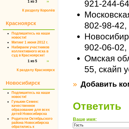
921-244-64
1 из 3
››
К разделу Королёв
Московская
Красноярск
802-98-42, 
Подпишитесь на наши
Новосибирс
новости!
Митинг 1 июня 2012 г.
902-06-02,
Набираем участников
коллективного иска в
суд в Красноярске!
Омская обл
1 из 5
››
55, скайп 
К разделу Красноярск
»
Добавить ко
Новосибирск
Подпишитесь на наши
новости!
Гунькин Семен:
Ответить
качественное
образование для всех
детей Новосибирска
Родители Октябрьского
Ваше имя:
района Новосибирска
обратились к