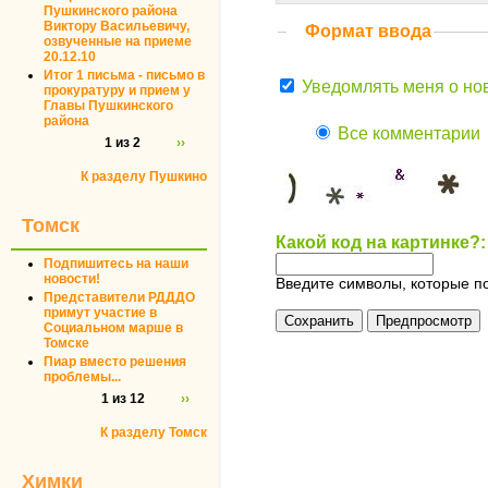
Пушкинского района
Виктору Васильевичу,
Формат ввода
озвученные на приеме
20.12.10
Итог 1 письма - письмо в
Уведомлять меня о но
прокуратуру и прием у
Главы Пушкинского
района
Все комментарии
1 из 2
››
К разделу Пушкино
Томск
Какой код на картинке?
Подпишитесь на наши
новости!
Введите символы, которые по
Представители РДДДО
примут участие в
Социальном марше в
Томске
Пиар вместо решения
проблемы...
1 из 12
››
К разделу Томск
Химки