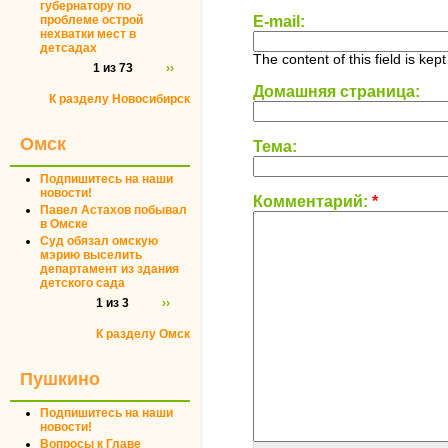
губернатору по
проблеме острой
E-mail:
нехватки мест в
детсадах
The content of this field is kep
1 из 73
››
Домашняя страница:
К разделу Новосибирск
Омск
Тема:
Подпишитесь на наши
новости!
Комментарий:
*
Павел Астахов побывал
в Омске
Суд обязал омскую
мэрию выселить
департамент из здания
детского сада
1 из 3
››
К разделу Омск
Пушкино
Подпишитесь на наши
новости!
Вопросы к Главе