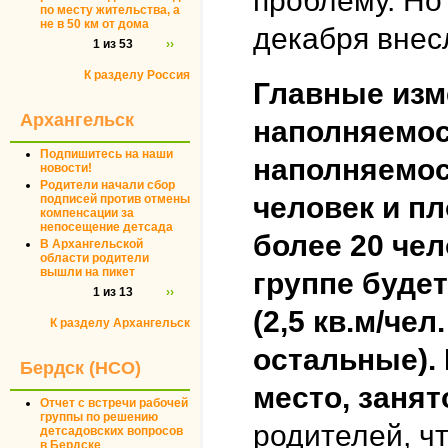
проблему. Но 
по месту жительства, а
не в 50 км от дома
декабря внес
1 из 53
››
К разделу Россия
Главные изм
Архангельск
наполняемос
Подпишитесь на наши
наполняемос
новости!
Родители начали сбор
человек и п
подписей против отмены
компенсации за
непосещение детсада
более 20 чел
В Архангельской
области родители
вышли на пикет
группе буде
1 из 13
››
(2,5 кв.м/чел
К разделу Архангельск
остальные).
Бердск (НСО)
место, заня
Отчет с встречи рабочей
группы по решению
родителей, ч
детсадовских вопросов
в Бердске